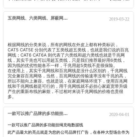
前一亮,兴奋不已,回到办公室后便随笔写下这篇文章,以表达我此时的
心情!
五类网线、六类网线、屏蔽网线、RJ45、RJ11的区别
2019-03-22
根据网线的分类来说，所有的网线在外皮上都有种类标识，
CAT5 CAT5E 分别代表了五类线超五类线，也就是我们说的百兆
网线；CAT6 CAT6A 则代表了六类线和超六类线也就是千兆网
线，其实千兆也可以用超五类线，只是我们推荐最好用6类线，
因为线的优劣性能各不一样，千兆用超5类线不是很保险。
在使用上，其实千兆网线和百兆网线是没什么区别的，千兆网线
完全兼容百兆网络，当然，百兆网线的传输速率没有千兆的高，
所以不能向上兼容。也就是说，在家庭网络环境下，使用百兆网
线和千兆网线都是可行的，用千兆网线就不必担心家庭宽带升级
产生的重新布线的麻烦，不过相对来说千兆网线的价格也贵很
多。
一款可以推广品牌的多功能挂绳充电数据线
2020-04-01
一款可以推广品牌的多功能挂绳充电数据线
此产品最大的亮点就是为您的公司品牌打广告，在各种大型场合作为