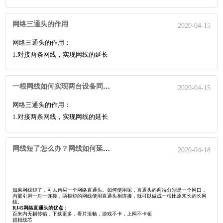
赠品送给客户，提升公司品牌形象。数据线
网络三通头的作用
2020-04-15
作为一种广泛使用的消耗品，需求量大，实用。定制化的标语，在客
户使用时，时时刻刻在为您公司免费打广告
网络三通头的作用：
1.对接两条网线，实现网线的延长
2.一根网线一分二，两根都有信号，设备同时联网
一根网线如何实现两台设备同时上网？
2020-04-15
使用场景：
场景1.在家庭装修中，从路由器到客厅，或者房间只会在墙体分别预
网络三通头的作用：
埋一条网线，如果房间里面有两个设备需要
1.对接两条网线，实现网线的延长
联网，常见的情况是电脑和打印机，打印机通过路由共享，此时电脑
2.一根网线一分二，两根都有信号，设备同时联网
需要一条网线，打印机同时也需要一条网线
网线短了怎么办？网线如何延长？
，打印机路由共享的好处是，其他房间的电脑设备可以远程直接实现
2020-04-18
使用场景：
打印需求，打印机不必和一台开机的电脑相
场景1.在家庭装修中，从路由器到客厅，或者房间只会在墙体分别预
连，其他电脑才能打印
埋一条网线，如果房间里面有两个设备需要
联网，常见的情况是电脑和打印机，打印机通过路由共享，此时电脑
如果网线短了，可以购买一个网络直通头。如何使用呢，直通头的两端分别是一个网口，
内部引脚一对一连接，两根短的网线使用直通头相连接，就可以做成一根比原来长的长网
需要一条网线，打印机同时也需要一条网线
线。
RJ45
网络直通头的优点：
，打印机路由共享的好处是，其他房间的电脑设备可以远程直接实现
百米内无损传输，下载更多，看片流畅，游戏不卡，上网不卡顿
超粗线芯