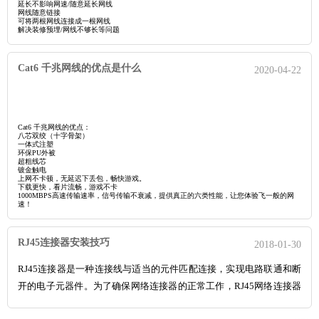
打印需求，打印机不必和一台开机的电脑相
延长不影响网速/随意延长网线
网线随意链接
连，其他电脑才能打印
可将两根网线连接成一根网线
解决装修预埋/网线不够长等问题
Cat6 千兆网线的优点是什么
2020-04-22
Cat6 千兆网线的优点：
八芯双绞（十字骨架）
一体式注塑
环保PU外被
超粗线芯
镀金触电
上网不卡顿，无延迟下丢包，畅快游戏。
下载更快，看片流畅，游戏不卡
1000MBPS高速传输速率，信号传输不衰减，提供真正的六类性能，让您体验飞一般的网
速！
RJ45连接器安装技巧
2018-01-30
RJ45连接器是一种连接线与适当的元件匹配连接，实现电路联通和断
开的电子元器件。为了确保网络连接器的正常工作，RJ45网络连接器
在一定使用周期内进行安全检查非常重要，以下是RJ45网络连接器的